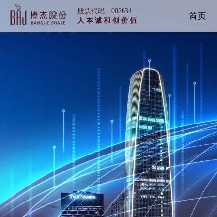
股票代码：002634
首页
人 本 诚 和 创 价 值